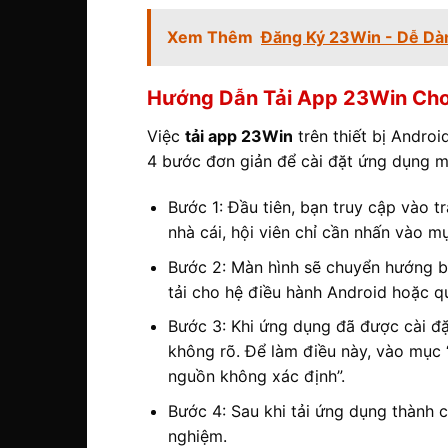
Xem Thêm
Đăng Ký 23Win - Dễ Dà
Hướng Dẫn Tải App 23Win Cho 
Việc
tải app 23Win
trên thiết bị Androi
4 bước đơn giản để cài đặt ứng dụng 
Bước 1: Đầu tiên, bạn truy cập vào 
nhà cái, hội viên chỉ cần nhấn vào mụ
Bước 2: Màn hình sẽ chuyển hướng bạ
tải cho hệ điều hành Android hoặc 
Bước 3: Khi ứng dụng đã được cài đặ
không rõ. Để làm điều này, vào mục “
nguồn không xác định”.
Bước 4: Sau khi tải ứng dụng thành 
nghiệm.