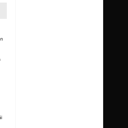
ện
a
i