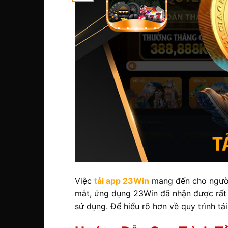
Việc
tải app 23Win
mang đến cho người c
mắt, ứng dụng 23Win đã nhận được rất nh
sử dụng. Để hiểu rõ hơn về quy trình tả