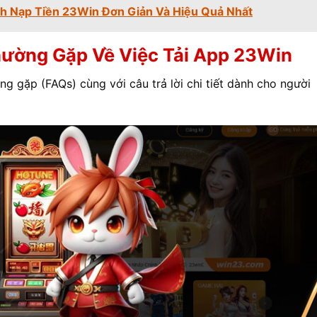
h Nạp Tiền 23Win Đơn Giản Và Hiệu Quả Nhất
hường Gặp Về Việc Tải App 23Win
g gặp (FAQs) cùng với câu trả lời chi tiết dành cho người