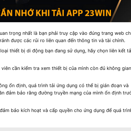
uan trọng nhất là bạn phải truy cập vào đúng trang web ch
ránh được các rủi ro liên quan đến thông tin và tài chính.
loại thiết bị di động bạn đang sử dụng, hãy chọn liên kết tả
 viên cần kiểm tra xem thiết bị của mình còn đủ không gia
ng ổn định, quá trình tải ứng dụng có thể bị gián đoạn và
n cần đảm bảo rằng đường truyền mạng của mình ổn định trư
 đảm bảo kích hoạt và cấp quyền cho ứng dụng để quá trìn