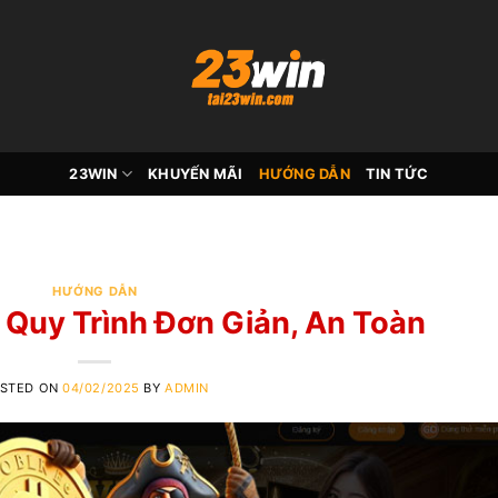
23WIN
KHUYẾN MÃI
HƯỚNG DẪN
TIN TỨC
HƯỚNG DẪN
 Quy Trình Đơn Giản, An Toàn
STED ON
04/02/2025
BY
ADMIN