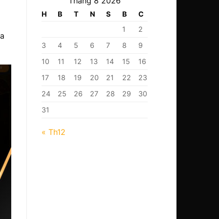
Tháng 8 2026
H
B
T
N
S
B
C
1
2
ủa
3
4
5
6
7
8
9
10
11
12
13
14
15
16
17
18
19
20
21
22
23
24
25
26
27
28
29
30
31
« Th12