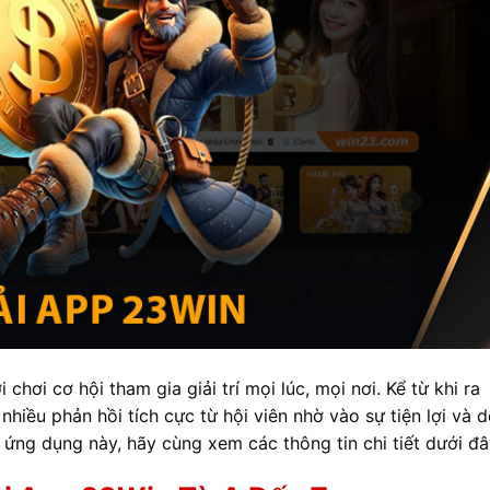
hơi cơ hội tham gia giải trí mọi lúc, mọi nơi. Kể từ khi ra
iều phản hồi tích cực từ hội viên nhờ vào sự tiện lợi và d
i ứng dụng này, hãy cùng xem các thông tin chi tiết dưới đâ