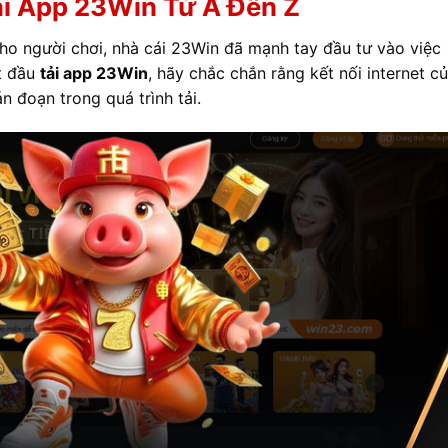
i App 23Win Từ A Đến Z
ho người chơi, nhà cái 23Win đã mạnh tay đầu tư vào việc
ắt đầu
tải app 23Win
, hãy chắc chắn rằng kết nối internet c
n đoạn trong quá trình tải.