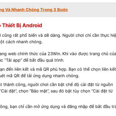
ng Và Nhanh Chóng Trong 3 Bước
Thiết Bị Android
d cũng rất phổ biến và dễ dàng. Người chơi chỉ cần thực hi
một cách nhanh chóng.
trang web chính thức của 23Win. Khi vào được trang chủ củ
c “Tải app” để bắt đầu quá trình.
n đến liên kết và mã QR phù hợp. Bạn có thể chọn liên kết
quét mã QR để tải ứng dụng nhanh chóng.
t thành công, người chơi cần bật chế độ cài đặt từ nguồn
Cài đặt”, chọn “Bảo mật”, sau đó bật tùy chọn “Cài đặt từ
công, bạn chỉ cần mở ứng dụng và đăng nhập để bắt đầu trả