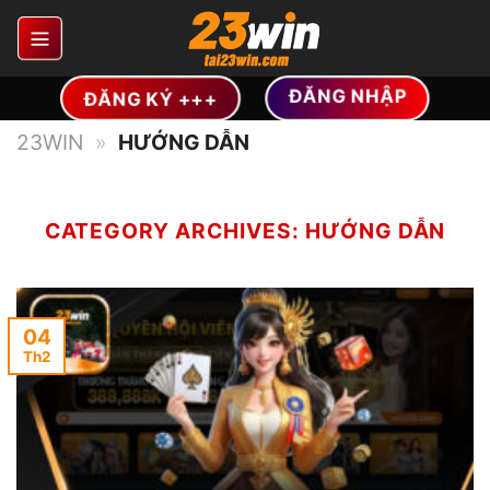
Skip
to
content
ĐĂNG NHẬP
ĐĂNG KÝ +++
23WIN
»
HƯỚNG DẪN
CATEGORY ARCHIVES:
HƯỚNG DẪN
04
Th2