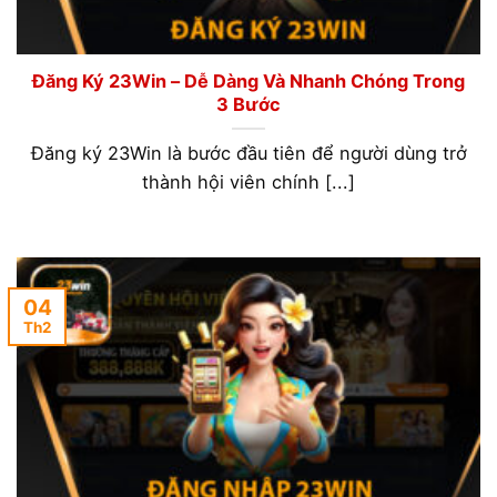
Đăng Ký 23Win – Dễ Dàng Và Nhanh Chóng Trong
3 Bước
Đăng ký 23Win là bước đầu tiên để người dùng trở
thành hội viên chính [...]
04
Th2