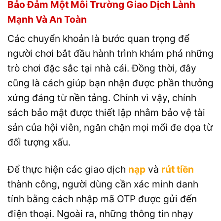
Bảo Đảm Một Môi Trường Giao Dịch Lành
Mạnh Và An Toàn
Các chuyển khoản là bước quan trọng để
người chơi bắt đầu hành trình khám phá những
trò chơi đặc sắc tại nhà cái. Đồng thời, đây
cũng là cách giúp bạn nhận được phần thưởng
xứng đáng từ nền tảng. Chính vì vậy, chính
sách bảo mật được thiết lập nhằm bảo vệ tài
sản của hội viên, ngăn chặn mọi mối đe dọa từ
đối tượng xấu.
Để thực hiện các giao dịch
nạp
và
rút tiền
thành công, người dùng cần xác minh danh
tính bằng cách nhập mã OTP được gửi đến
điện thoại. Ngoài ra, những thông tin nhạy