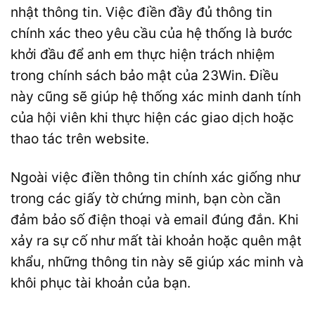
nhật thông tin. Việc điền đầy đủ thông tin
chính xác theo yêu cầu của hệ thống là bước
khởi đầu để anh em thực hiện trách nhiệm
trong chính sách bảo mật của 23Win. Điều
này cũng sẽ giúp hệ thống xác minh danh tính
của hội viên khi thực hiện các giao dịch hoặc
thao tác trên website.
Ngoài việc điền thông tin chính xác giống như
trong các giấy tờ chứng minh, bạn còn cần
đảm bảo số điện thoại và email đúng đắn. Khi
xảy ra sự cố như mất tài khoản hoặc quên mật
khẩu, những thông tin này sẽ giúp xác minh và
khôi phục tài khoản của bạn.