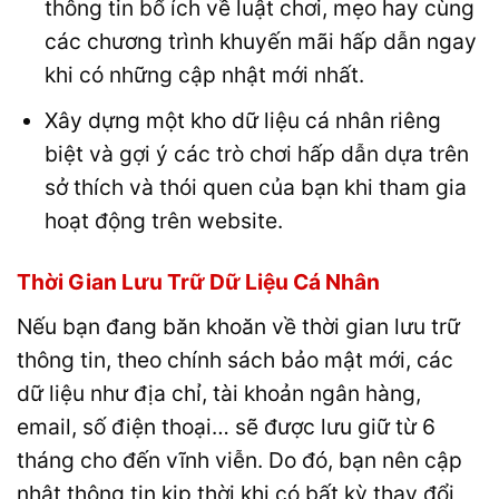
thông tin bổ ích về luật chơi, mẹo hay cùng
các chương trình khuyến mãi hấp dẫn ngay
khi có những cập nhật mới nhất.
Xây dựng một kho dữ liệu cá nhân riêng
biệt và gợi ý các trò chơi hấp dẫn dựa trên
sở thích và thói quen của bạn khi tham gia
hoạt động trên website.
Thời Gian Lưu Trữ Dữ Liệu Cá Nhân
Nếu bạn đang băn khoăn về thời gian lưu trữ
thông tin, theo chính sách bảo mật mới, các
dữ liệu như địa chỉ, tài khoản ngân hàng,
email, số điện thoại… sẽ được lưu giữ từ 6
tháng cho đến vĩnh viễn. Do đó, bạn nên cập
nhật thông tin kịp thời khi có bất kỳ thay đổi