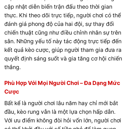
cập nhật diễn biến trận đấu theo thời gian
thực. Khi theo dõi trực tiếp, người chơi có thể
đánh giá phong độ của hai đội, sự thay đổi
chiến thuật cũng như điều chỉnh nhân sự trên
sân. Những yếu tố này tác động trực tiếp đến
kết quả kèo cược, giúp người tham gia đưa ra
quyết định sáng suốt và gia tăng cơ hội chiến
thắng.
Phù Hợp Với Mọi Người Chơi – Đa Dạng Mức
Cược
Bất kể là người chơi lâu năm hay chỉ mới bắt
đầu, kèo rung vẫn là một lựa chọn hấp dẫn.
Với ưu điểm không đòi hỏi vốn lớn, người chơi
có thể khởi đầu với số tiền nhỏ để làm quen,