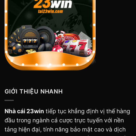
GIỚI THIỆU NHANH
Nhà cái 23win
tiếp tục khẳng định vị thế hàng
đầu trong ngành cá cược trực tuyến với nền
tảng hiện đại, tính năng bảo mật cao và dịch