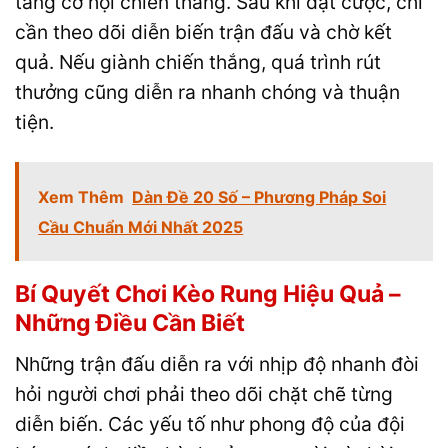
tăng cơ hội chiến thắng. Sau khi đặt cược, chỉ
cần theo dõi diễn biến trận đấu và chờ kết
quả. Nếu giành chiến thắng, quá trình rút
thưởng cũng diễn ra nhanh chóng và thuận
tiện.
Xem Thêm
Dàn Đề 20 Số – Phương Pháp Soi
Cầu Chuẩn Mới Nhất 2025
Bí Quyết Chơi Kèo Rung Hiệu Quả –
Những Điều Cần Biết
Những trận đấu diễn ra với nhịp độ nhanh đòi
hỏi người chơi phải theo dõi chặt chẽ từng
diễn biến. Các yếu tố như phong độ của đội