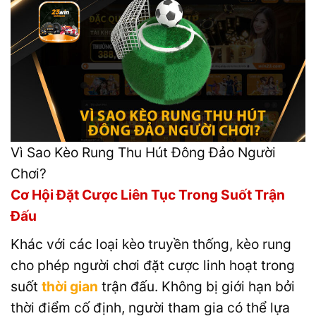
Vì Sao Kèo Rung Thu Hút Đông Đảo Người
Chơi?
Cơ Hội Đặt Cược Liên Tục Trong Suốt Trận
Đấu
Khác với các loại kèo truyền thống, kèo rung
cho phép người chơi đặt cược linh hoạt trong
suốt
thời gian
trận đấu. Không bị giới hạn bởi
thời điểm cố định, người tham gia có thể lựa