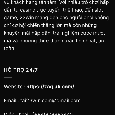
vụ khách hàng tận tâm. Với nhiều trò chơi hấp
dẫn từ casino trực tuyến, thể thao, đến slot
game, 23win mang đến cho người chơi không
chỉ cơ hội chiến thắng lớn mà còn những
khuyến mãi hấp dẫn, trải nghiệm cược mượt
mà và phương thức thanh toán linh hoạt, an
toàn.
HỖ TRỢ 24/7
Website :
https://zaq.uk.com/
Email :
tai23win.com@gmail.com
Điện Thoại : (+84)878983445