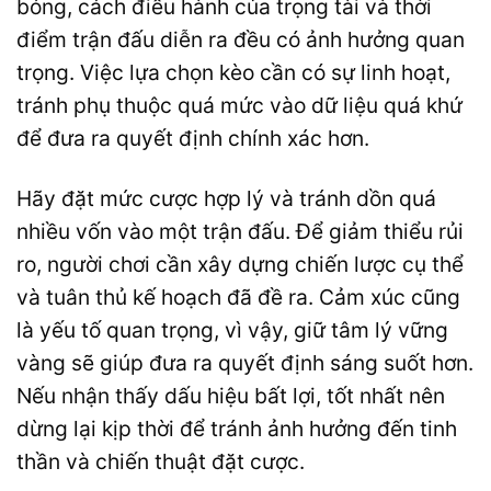
bóng, cách điều hành của trọng tài và thời
điểm trận đấu diễn ra đều có ảnh hưởng quan
trọng. Việc lựa chọn kèo cần có sự linh hoạt,
tránh phụ thuộc quá mức vào dữ liệu quá khứ
để đưa ra quyết định chính xác hơn.
Hãy đặt mức cược hợp lý và tránh dồn quá
nhiều vốn vào một trận đấu. Để giảm thiểu rủi
ro, người chơi cần xây dựng chiến lược cụ thể
và tuân thủ kế hoạch đã đề ra. Cảm xúc cũng
là yếu tố quan trọng, vì vậy, giữ tâm lý vững
vàng sẽ giúp đưa ra quyết định sáng suốt hơn.
Nếu nhận thấy dấu hiệu bất lợi, tốt nhất nên
dừng lại kịp thời để tránh ảnh hưởng đến tinh
thần và chiến thuật đặt cược.