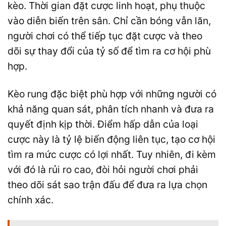
kèo. Thời gian đặt cược linh hoạt, phụ thuộc
vào diễn biến trên sân. Chỉ cần bóng vẫn lăn,
người chơi có thể tiếp tục đặt cược và theo
dõi sự thay đổi của tỷ số để tìm ra cơ hội phù
hợp.
Kèo rung đặc biệt phù hợp với những người có
khả năng quan sát, phân tích nhanh và đưa ra
quyết định kịp thời. Điểm hấp dẫn của loại
cược này là tỷ lệ biến động liên tục, tạo cơ hội
tìm ra mức cược có lợi nhất. Tuy nhiên, đi kèm
với đó là rủi ro cao, đòi hỏi người chơi phải
theo dõi sát sao trận đấu để đưa ra lựa chọn
chính xác.