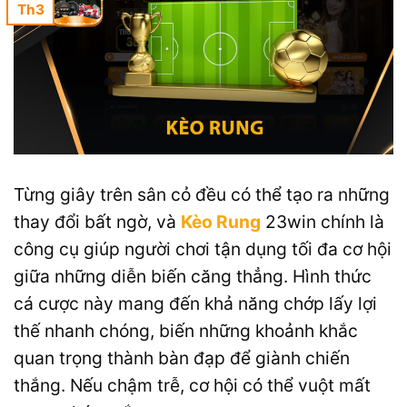
Th3
Từng giây trên sân cỏ đều có thể tạo ra những
thay đổi bất ngờ, và
Kèo Rung
23win chính là
công cụ giúp người chơi tận dụng tối đa cơ hội
giữa những diễn biến căng thẳng. Hình thức
cá cược này mang đến khả năng chớp lấy lợi
thế nhanh chóng, biến những khoảnh khắc
quan trọng thành bàn đạp để giành chiến
thắng. Nếu chậm trễ, cơ hội có thể vuột mất