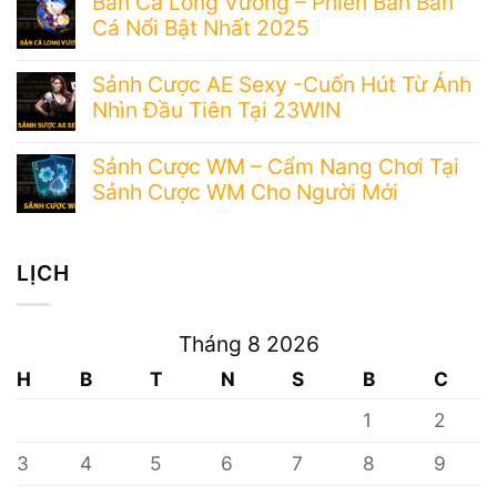
Bắn Cá Long Vương – Phiên Bản Bắn
Cá Nổi Bật Nhất 2025
Sảnh Cược AE Sexy -Cuốn Hút Từ Ánh
Nhìn Đầu Tiên Tại 23WIN
Sảnh Cược WM – Cẩm Nang Chơi Tại
Sảnh Cược WM Cho Người Mới
LỊCH
Tháng 8 2026
H
B
T
N
S
B
C
1
2
3
4
5
6
7
8
9